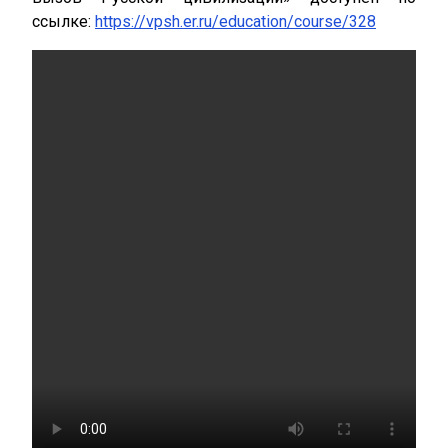
ссылке:
https://vpsh.er.ru/education/course/328